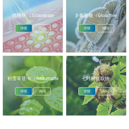
优维舒 （Solarepare
β-葡聚糖（Gioactive
MB）
SPG）
详情
询问
详情
询问
积雪草苷-Ⅱ（Redumatte
七叶树提取物-
ASC-Ⅱ）
Ⅱ（Redumatte ACE-Ⅱ）
详情
询问
详情
询问