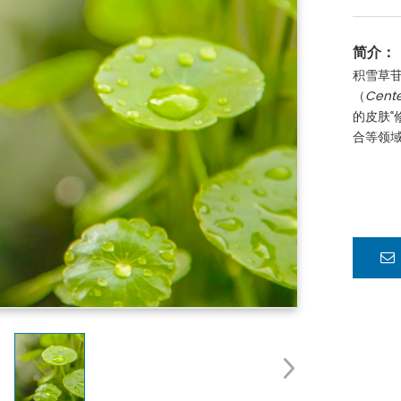
简介：
积雪草苷-
（
Cente
的皮肤“
合等领