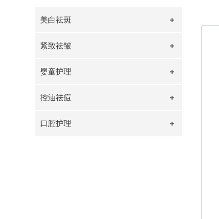
美白祛斑
紧致祛皱
婴童护理
控油祛痘
口腔护理