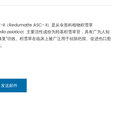
II（Redumatte ASC- II）是从伞形科植物积雪草
lla asiatica
）主要活性成份为羟基积雪草苷，具有广为人知
修复”功效。积雪草在临床上被广泛用于祛除疤痕、促进伤口愈
域。
发送邮件